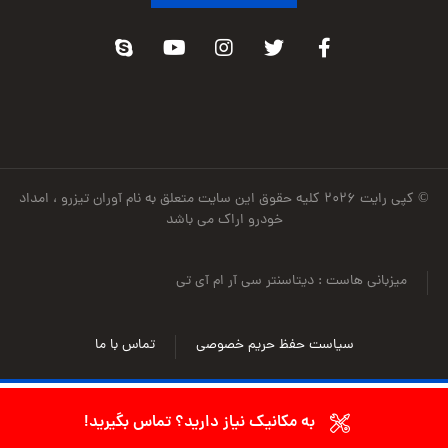
© کپی رایت ۲۰۲۶ کلیه حقوق این سایت متعلق به نام آوران تیزرو ، امداد
خودرو اراک می باشد
میزبانی هاست : دیتاسنتر سی آر ام آی تی
سیاست حفظ حریم خصوصی
تماس با ما
به مکانیک نیاز دارید؟ تماس بگیرید!