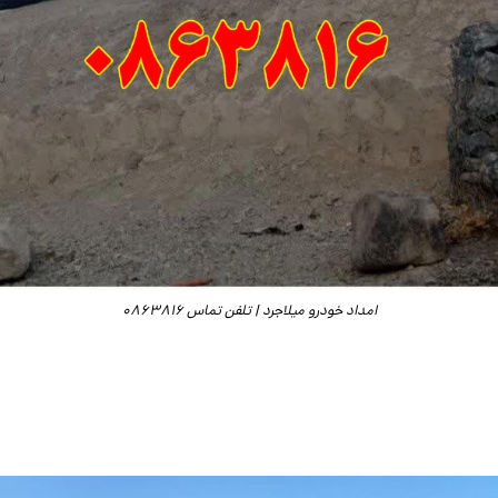
امداد خودرو میلاجرد | تلفن تماس 0863816