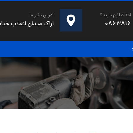
امداد لازم دارید؟
آدرس دفتر ما
0863816
اراک میدان انقلاب خیابان 20متری شهدای صفری خیابان صنوبر کو