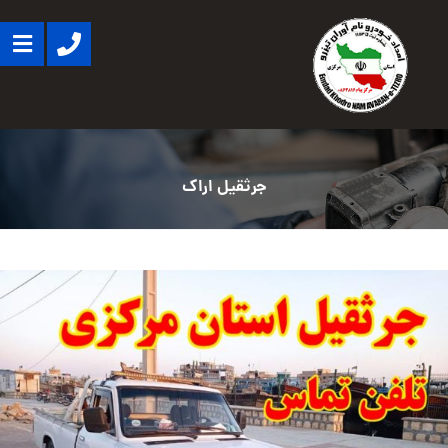
جرثقیل اراک