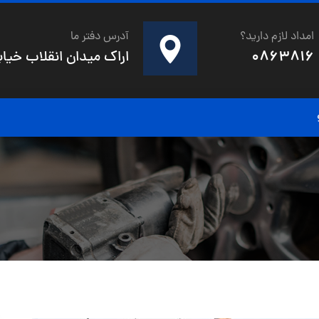
امداد لازم دارید؟
آدرس دفتر ما
0863816
اراک میدان انقلاب خیابان 20متری شهدای صفری خیابان صنوبر کو