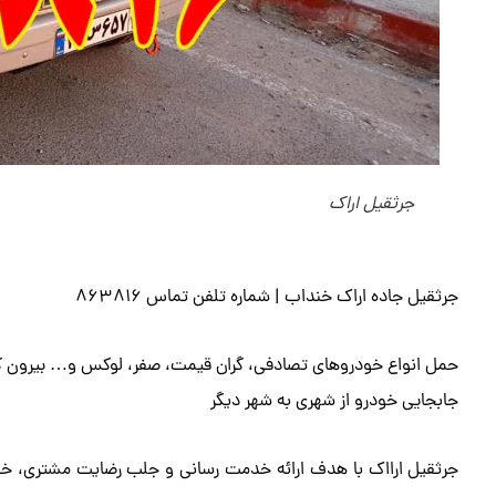
جرثقیل اراک
جرثقیل جاده اراک خنداب | شماره تلفن تماس 863816
حمل انواع خودروهای تصادفی، گران قیمت، صفر، لوکس و… بیرون ک
جابجایی خودرو از شهری به شهر دیگر
جرثقیل ارااک با هدف ارائه خدمت رسانی و جلب رضایت مشتری، خدم