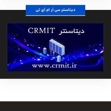
دیتاسنتر سی آر ام آی تی