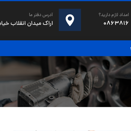
امداد لازم دارید؟
آدرس دفتر ما
0863816
اراک میدان انقلاب خیابان 20متری شهدای صفری خیابان صنوبر کو