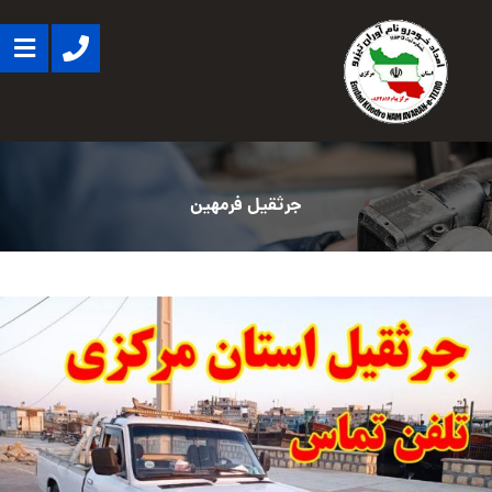
جرثقیل فرمهین