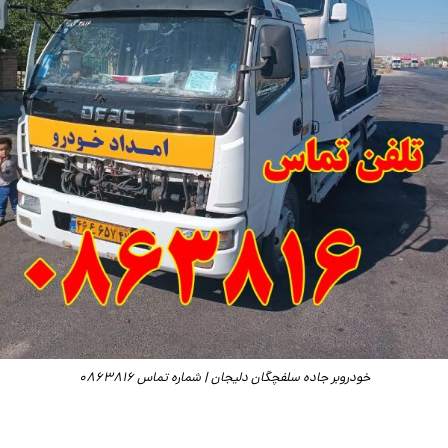
خودروبر جاده سلفچگان دلیجان | شماره تماس 0863816