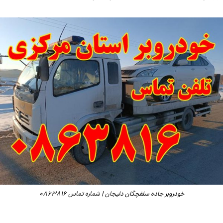
خودروبر جاده سلفچگان دلیجان | شماره تماس 0863816