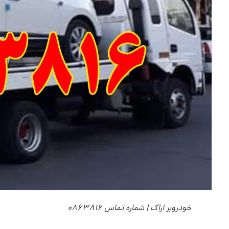
خودروبر اراک | شماره تماس 0863816