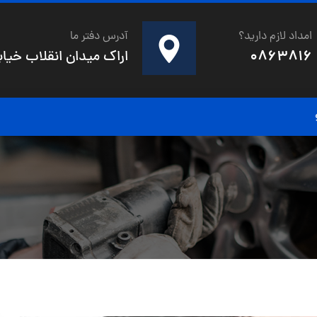
امداد لازم دارید؟
آدرس دفتر ما
0863816
اراک میدان انقلاب خیابان 20متری شهدای صفری خیابان صنوبر کو