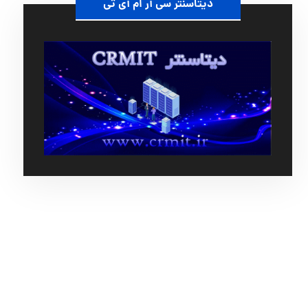
دیتاسنتر سی آر ام آی تی