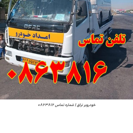
خودروبر نراق | شماره تماس 0863816