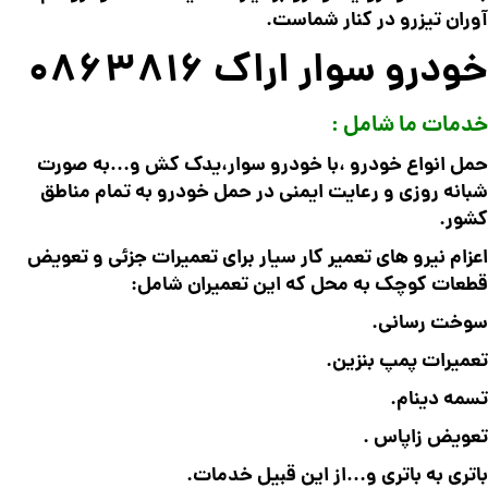
آوران تیزرو در کنار شماست.
خودرو سوار اراک 0863816
خدمات ما شامل :
حمل انواع خودرو ،با خودرو سوار،یدک کش و…به صورت
شبانه روزی و رعایت ایمنی در حمل خودرو به تمام مناطق
کشور.
اعزام نیرو های تعمیر کار سیار برای تعمیرات جزئی و تعویض
قطعات کوچک به محل که این تعمیران شامل:
سوخت رسانی.
تعمیرات پمپ بنزین.
تسمه دینام.
تعویض زاپاس .
باتری به باتری و…از این قبیل خدمات.