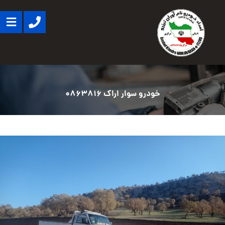
خودرو سوار اراک 0863816