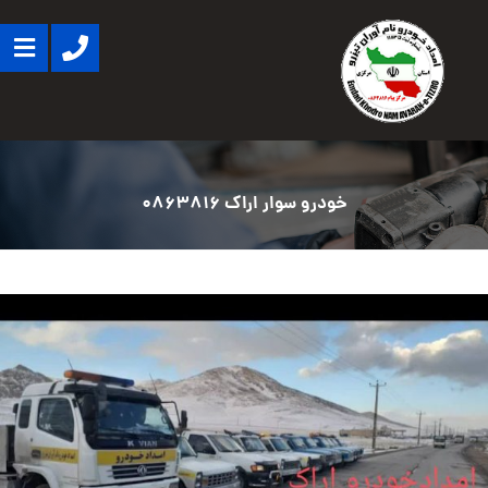
خودرو سوار اراک 0863816