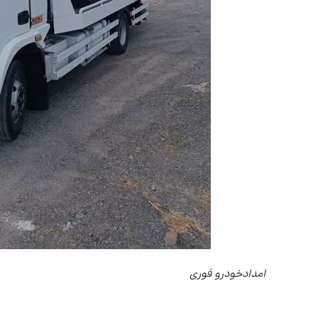
امدادخودرو فوری