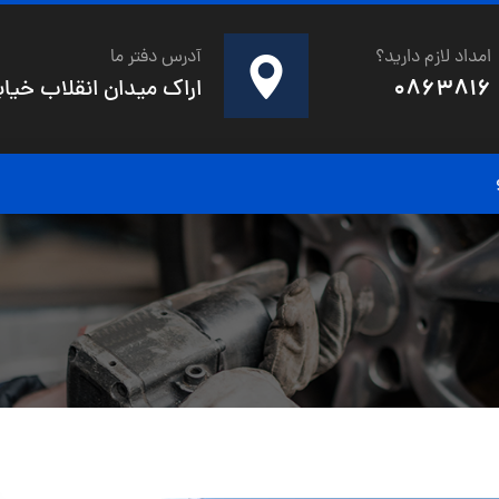
امداد لازم دارید؟
آدرس دفتر ما
0863816
اراک میدان انقلاب خیابان 20متری شهدای صفری خیابان صنوبر کو