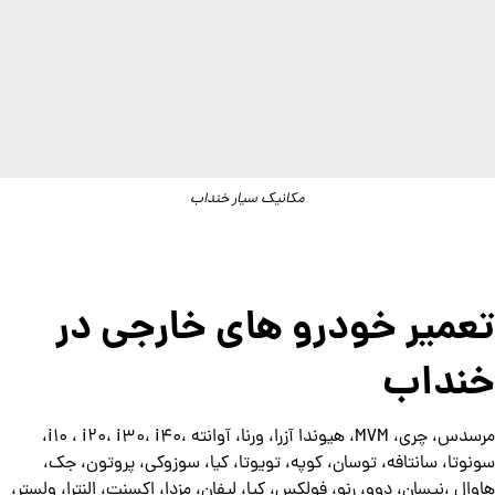
مکانیک سیار خنداب
تعمیر خودرو های خارجی در
خنداب
مرسدس، چری، MVM، هیوندا آزرا، ورنا، آوانته ،i10 ، i20، i30، i40،
سونوتا، سانتافه، توسان، کوپه، تویوتا، کیا، سوزوکی، پروتون، جک،
هاوال ،نیسان، دوو، رنو، فولکس، کیا، لیفان، مزدا، اکسنت، النترا، ولستر،