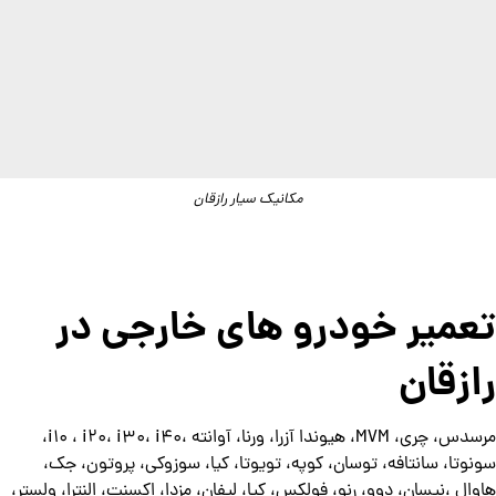
مکانیک سیار رازقان
تعمیر خودرو های خارجی در
رازقان
مرسدس، چری، MVM، هیوندا آزرا، ورنا، آوانته ،i10 ، i20، i30، i40،
سونوتا، سانتافه، توسان، کوپه، تویوتا، کیا، سوزوکی، پروتون، جک،
هاوال ،نیسان، دوو، رنو، فولکس، کیا، لیفان، مزدا، اکسنت، النترا، ولستر،