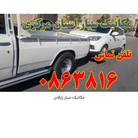
مکانیک سیار رازقان