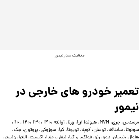
مکانیک سیار نیمور
تعمیر خودرو های خارجی در
نیمور
مرسدس، چری، MVM، هیوندا آزرا، ورنا، آوانته ،i10 ، i20، i30، i40،
سونوتا، سانتافه، توسان، کوپه، تویوتا، کیا، سوزوکی، پروتون، جک،
هاوال ،نیسان، دوو، رنو، فولکس، کیا، لیفان، مزدا، اکسنت، النترا، ولستر،