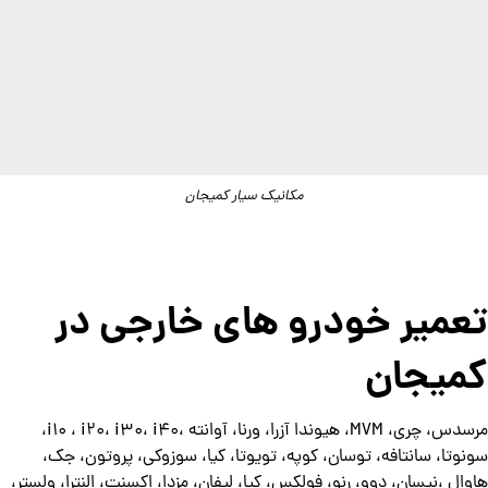
مکانیک سیار کمیجان
تعمیر خودرو های خارجی در
کمیجان
مرسدس، چری، MVM، هیوندا آزرا، ورنا، آوانته ،i10 ، i20، i30، i40،
سونوتا، سانتافه، توسان، کوپه، تویوتا، کیا، سوزوکی، پروتون، جک،
هاوال ،نیسان، دوو، رنو، فولکس، کیا، لیفان، مزدا، اکسنت، النترا، ولستر،