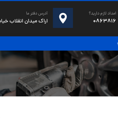
امداد لازم دارید؟
آدرس دفتر ما
0863816
اراک میدان انقلاب خیابان 20متری شهدای صفری خیابان صنوبر کو