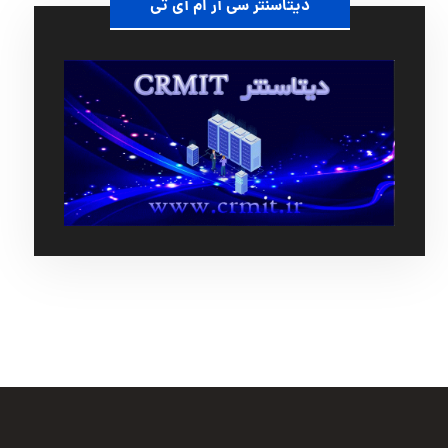
دیتاسنتر سی آر ام آی تی